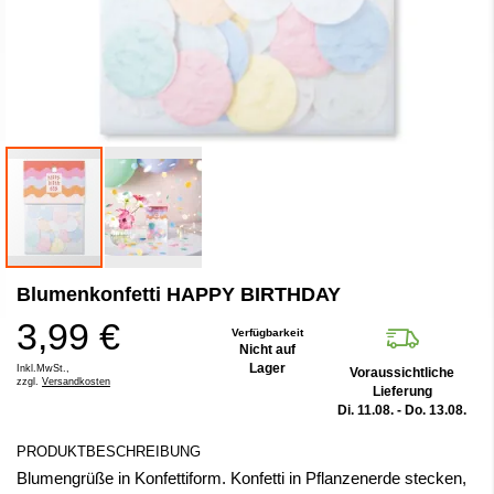
Zum
Blumenkonfetti HAPPY BIRTHDAY
Anfang
der
3,99 €
Bildergalerie
Verfügbarkeit
Nicht auf
springen
Lager
Inkl.MwSt.,
Voraussichtliche
zzgl.
Versandkosten
Lieferung
Di. 11.08. - Do. 13.08.
PRODUKTBESCHREIBUNG
Blumengrüße in Konfettiform. Konfetti in Pflanzenerde stecken,