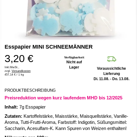
Zum
Esspapier MINI SCHNEEMÄNNER
Anfang
der
3,20 €
Bildergalerie
Verfügbarkeit
Nicht auf
springen
Lager
Inkl.MwSt.,
Voraussichtliche
zzgl.
Versandkosten
Lieferung
457,14 €
/ 1 kg
Di. 11.08. - Do. 13.08.
PRODUKTBESCHREIBUNG
Preisreduktion wegen kurz laufendem MHD bis 12/2025
Inhalt:
7g Esspapier
Zutaten:
Kartoffelstärke, Maisstärke, Maisquellstärke, Vanille-
Aroma, Tutti-Frutti-Aroma, Farbstoff: Indigotin, Süßungsmittel:
Saccharin, Acesulfam-K. Kann Spuren von Weizen enthalten!