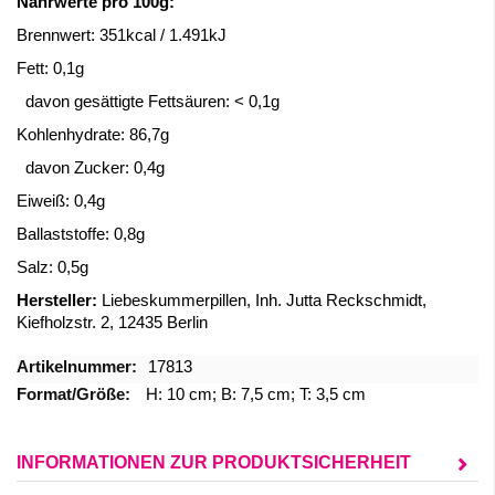
Nährwerte pro 100g:
Brennwert: 351kcal / 1.491kJ
Fett: 0,1g
davon gesättigte Fettsäuren: < 0,1g
Kohlenhydrate: 86,7g
davon Zucker: 0,4g
Eiweiß: 0,4g
Ballaststoffe: 0,8g
Salz: 0,5g
Hersteller:
Liebeskummerpillen, Inh. Jutta Reckschmidt,
Kiefholzstr. 2, 12435 Berlin
Mehr
17813
Informationen
H: 10 cm; B: 7,5 cm; T: 3,5 cm
INFORMATIONEN ZUR PRODUKTSICHERHEIT