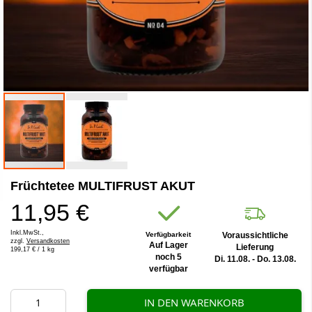
Zum
Früchtetee MULTIFRUST AKUT
Anfang
der
11,95 €
Bildergalerie
springen
Inkl.MwSt.,
Verfügbarkeit
Voraussichtliche
zzgl.
Versandkosten
Auf Lager
Lieferung
199,17 €
/ 1 kg
noch 5
Di. 11.08. - Do. 13.08.
verfügbar
IN DEN WARENKORB