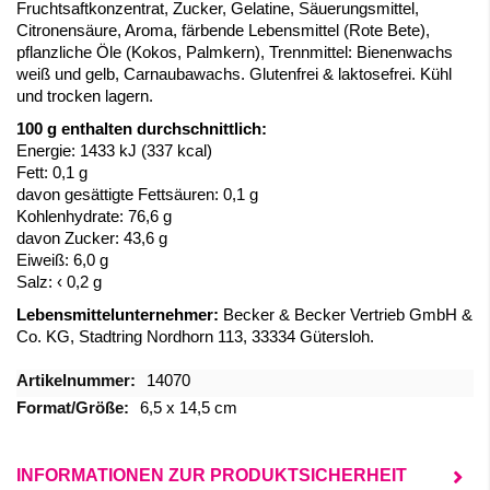
Fruchtsaftkonzentrat, Zucker, Gelatine, Säuerungsmittel,
Citronensäure, Aroma, färbende Lebensmittel (Rote Bete),
pflanzliche Öle (Kokos, Palmkern), Trennmittel: Bienenwachs
weiß und gelb, Carnaubawachs. Glutenfrei & laktosefrei. Kühl
und trocken lagern.
100 g enthalten durchschnittlich:
Energie: 1433 kJ (337 kcal)
Fett: 0,1 g
davon gesättigte Fettsäuren: 0,1 g
Kohlenhydrate: 76,6 g
davon Zucker: 43,6 g
Eiweiß: 6,0 g
Salz: ‹ 0,2 g
Lebensmittelunternehmer:
Becker & Becker Vertrieb GmbH &
Co. KG, Stadtring Nordhorn 113, 33334 Gütersloh.
Mehr
14070
Informationen
6,5 x 14,5 cm
INFORMATIONEN ZUR PRODUKTSICHERHEIT