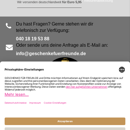
Retourenabwicklung
Wir versenden deutschlandweit
für Euro 5,95
Du hast Fragen? Gerne stehen wir dir
telefonisch zur Verfügung:
040 18 19 53 88
Oder sende uns deine Anfrage als E-Mail an:
info@geschenkefuerfreunde.de
Blog
Kontakt
Impressum
Presse
Partner