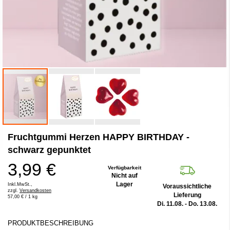
Zum
Fruchtgummi Herzen HAPPY BIRTHDAY -
Anfang
der
schwarz gepunktet
Bildergalerie
3,99 €
springen
Verfügbarkeit
Nicht auf
Lager
Inkl.MwSt.,
Voraussichtliche
zzgl.
Versandkosten
Lieferung
57,00 €
/ 1 kg
Di. 11.08. - Do. 13.08.
PRODUKTBESCHREIBUNG