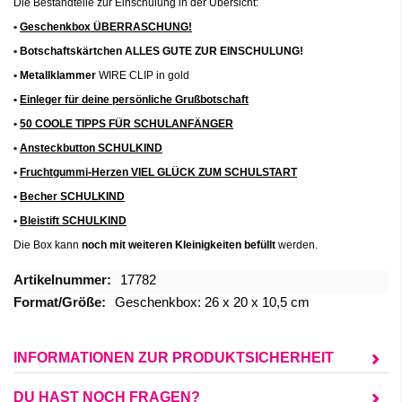
Die Bestandteile zur Einschulung in der Übersicht:
•
Geschenkbox ÜBERRASCHUNG!
• Botschaftskärtchen ALLES GUTE ZUR EINSCHULUNG!
• Metallklammer
WIRE CLIP in gold
•
Einleger für deine persönliche Grußbotschaft
•
50 COOLE TIPPS FÜR SCHULANFÄNGER
•
Ansteckbutton SCHULKIND
•
Fruchtgummi-Herzen VIEL GLÜCK ZUM SCHULSTART
•
Becher SCHULKIND
•
Bleistift SCHULKIND
Die Box kann
noch mit
weiteren
Kleinigkeiten
befüllt
werden.
Mehr
17782
Informationen
Geschenkbox: 26 x 20 x 10,5 cm
INFORMATIONEN ZUR PRODUKTSICHERHEIT
DU HAST NOCH FRAGEN?