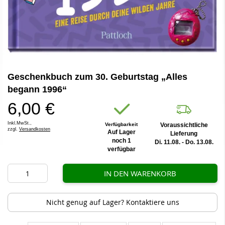
Zum
Geschenkbuch zum 30. Geburtstag „Alles
Anfang
der
begann 1996“
Bildergalerie
6,00 €
springen
Inkl.MwSt.,
Verfügbarkeit
Voraussichtliche
zzgl.
Versandkosten
Auf Lager
Lieferung
noch 1
Di. 11.08. - Do. 13.08.
verfügbar
IN DEN WARENKORB
Nicht genug auf Lager? Kontaktiere uns