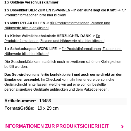
1 x Goldene Verschlussklammer
1 x Dosenbier BIER ZUM ENTSPANNEN - in der Ruhe liegt die Kraft!
->
für
Produktinformationen bitte hier klicken!
1 x Mints RELAX PILLEN
->
für Produktinformationen, Zutaten und
Nährwerte bitte hier klicken!
1 x Kleine Vollmilchschokolade HERZLICHEN DANK
->
für
Produktinformationen, Zutaten und Nährwerte bitte hier klicken!
1 x Schokodragees WORK LIFE
->
für Produktinformationen, Zutaten und
Nährwerte bitte hier klicken!
Die Geschenktüte kann natürlich noch mit weiteren schönen Kleinigkeiten
befüllt werden.
Das Set wird von uns fertig konfektioniert und auch gerne direkt an den
Empfänger gesendet.
Im Checkout könnt ihr hierfür eure persönliche
Grußnachricht hinterlassen, welche wir auf eine von dir bestellte
personalisierbare Grußkarte aufdrucken und dem Paket beilegen.
Mehr
13486
Informationen
19 x 29 cm
INFORMATIONEN ZUR PRODUKTSICHERHEIT