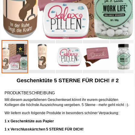
Zum
Geschenktüte 5 STERNE FÜR DICH! # 2
Anfang
der
Bildergalerie
PRODUKTBESCHREIBUNG
springen
Mit diesem ausgefallenen Geschenkeset könnt ihr eurem geschätzten
Kollegen die höchste Auszeichnung vergeben. 5 Sterne - mehr geht nicht :-).
Wir liefern euch folgende Produkte in besonders schöner Verpackung:
1 x Geschenktüte aus Papier
1 x Verschlusskärtchen 5 STERNE FÜR DICH!