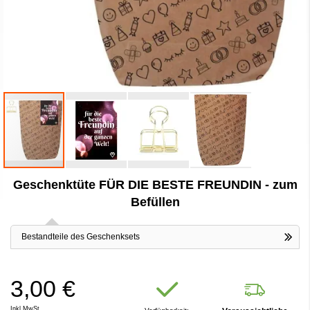
Zum
Geschenktüte FÜR DIE BESTE FREUNDIN - zum
Anfang
der
Befüllen
Bildergalerie
springen
Bestandteile des Geschenksets
3,00 €
Inkl.MwSt.,