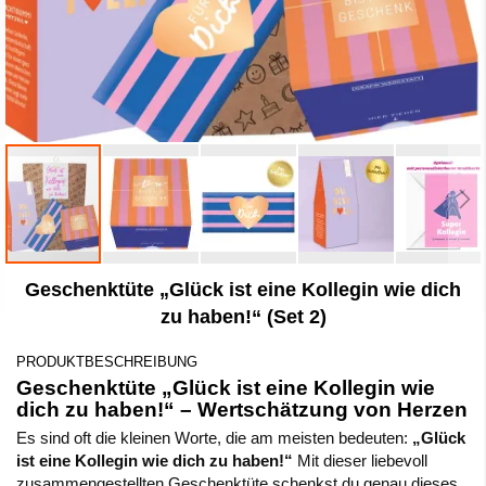
Zum
Geschenktüte „Glück ist eine Kollegin wie dich
Anfang
der
zu haben!“ (Set 2)
Bildergalerie
springen
PRODUKTBESCHREIBUNG
Geschenktüte „Glück ist eine Kollegin wie
dich zu haben!“ – Wertschätzung von Herzen
Es sind oft die kleinen Worte, die am meisten bedeuten:
„Glück
ist eine Kollegin wie dich zu haben!“
Mit dieser liebevoll
zusammengestellten Geschenktüte schenkst du genau dieses