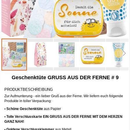
Zum
Geschenktüte GRUSS AUS DER FERNE # 9
Anfang
der
Bildergalerie
PRODUKTBESCHREIBUNG
springen
Zur Aufmunterung - ein lieber Gruß aus der Ferne. Wir liefern euch folgende
Produkte in toller Verpackung:
• Schöne Geschenktüte
aus Papier
• Tolle Verschlusskarte EIN GRUSS AUS DER FERNE MIT DEM HERZEN
GANZ NAH!
• Goldene Verschlussklammer
aus Metall