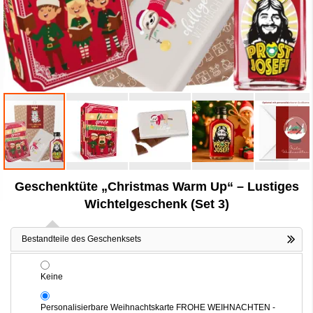
Zum
Geschenktüte „Christmas Warm Up“ – Lustiges
Anfang
der
Wichtelgeschenk (Set 3)
Bildergalerie
springen
Bestandteile des Geschenksets
Keine
Personalisierbare Weihnachtskarte FROHE WEIHNACHTEN -