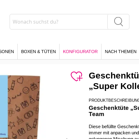
Suche
Suche
SONEN
BOXEN & TÜTEN
KONFIGURATOR
NACH THEMEN
Geschenktüt
„Super Koll
PRODUKTBESCHREIBUN
Geschenktüte „Su
Team
Diese befüllte Geschenkt
immer mit anpacken und 