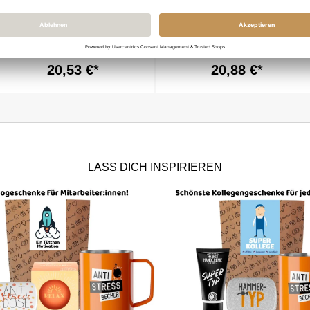
Geschenktüte
Geschenktüte
Mitarbeitergeschenk „Super
Mitarbeitergeschenk „Super
Kollege“ (Set 6)
Kollege“ (Set 4)
20,53 €
20,88 €
LASS DICH INSPIRIEREN