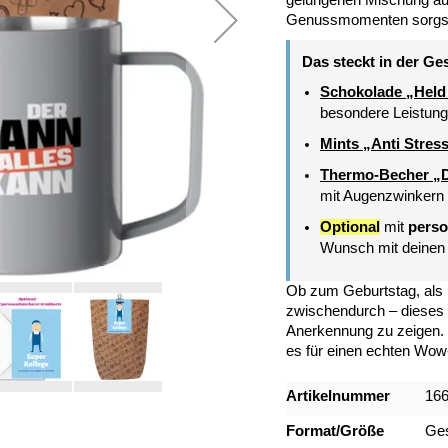
gelungenen Mischung au
Genussmomenten sorgst d
Das steckt in der Ge
Schokolade „Held
besondere Leistun
Mints „Anti Stres
Thermo-Becher „D
mit Augenzwinkern
Optional
mit
perso
Wunsch mit deinen 
Ob zum Geburtstag, als 
zwischendurch – dieses S
Anerkennung zu zeigen. 
es für einen echten Wo
Mehr
Artikelnummer
16
Informationen
Format/Größe
Ges