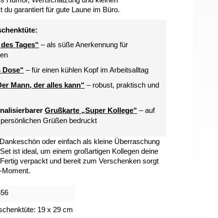
s Humor, Wertschätzung und kleinen
u garantiert für gute Laune im Büro.
schenktüte:
 des Tages“
– als süße Anerkennung für
gen
s Dose“
– für einen kühlen Kopf im Arbeitsalltag
er Mann, der alles kann“
– robust, praktisch und
nalisierbarer
Grußkarte „Super Kollege“
– auf
persönlichen Grüßen bedruckt
Dankeschön oder einfach als kleine Überraschung
et ist ideal, um einem großartigen Kollegen deine
Fertig verpackt und bereit zum Verschenken sorgt
w-Moment.
656
chenktüte: 19 x 29 cm