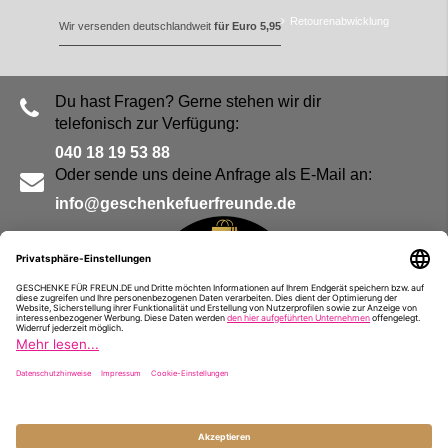
Retourenabwicklung
Wir versenden deutschlandweit
für Euro 5,95
Du hast Fragen? Gerne stehen wir dir
telefonisch zur Verfügung:
040 18 19 53 88
Oder sende uns deine Anfrage als E-Mail an:
info@geschenkefuerfreunde.de
Blog
Kontakt
Impressum
Presse
Partner