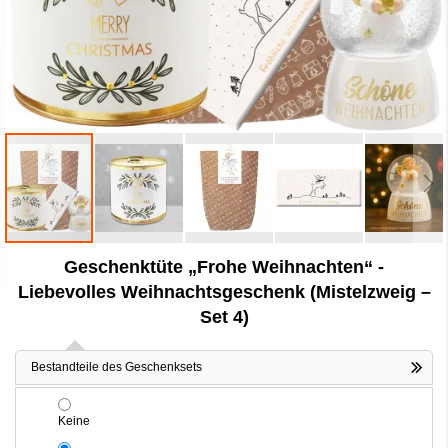
Zum
Geschenktüte „Frohe Weihnachten“ -
Anfang
der
Liebevolles Weihnachtsgeschenk (Mistelzweig –
Bildergalerie
Set 4)
springen
Bestandteile des Geschenksets
Keine