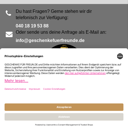
Du hast Fragen? Gerne stehen wir dir
telefonisch zur Verfügung:
040 18 19 53 88
Oder sende uns deine Anfrage als E-Mail an:
info@geschenkefuerfreunde.de
Blog
Kontakt
Impressum
Presse
Partner
Alle Preise inkl. MwSt. und zzgl.
Versandkosten
© Geschenke für Freunde