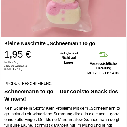
Zum
Kleine Naschtüte „Schneemann to go“
Anfang
der
1,95 €
Bildergalerie
Verfügbarkeit
Nicht auf
springen
Lager
Inkl.MwSt.,
Voraussichtliche
zzgl.
Versandkosten
Lieferung
325,00 €
/ 1 kg
Mi. 12.08. - Fr. 14.08.
PRODUKTBESCHREIBUNG
Schneemann to go – Der coolste Snack des
Winters!
Kein Schnee in Sicht? Kein Problem! Mit dem „Schneemann to
go“ holst du dir winterliche Stimmung direkt in die Hand – ganz
ohne kalte Finger. Der kleine Marshmallow-Schneemann sorgt
für süße Laune, schmilzt garantiert nur im Mund und bringt