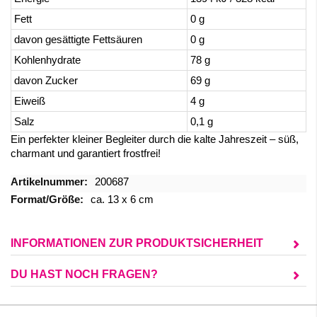
Fett
0 g
davon gesättigte Fettsäuren
0 g
Kohlenhydrate
78 g
davon Zucker
69 g
Eiweiß
4 g
Salz
0,1 g
Ein perfekter kleiner Begleiter durch die kalte Jahreszeit – süß,
charmant und garantiert frostfrei!
Mehr
200687
Informationen
ca. 13 x 6 cm
INFORMATIONEN ZUR PRODUKTSICHERHEIT
DU HAST NOCH FRAGEN?