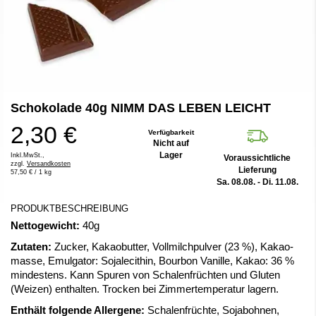
Zum
Schokolade 40g NIMM DAS LEBEN LEICHT
Anfang
der
2,30 €
Bildergalerie
Verfügbarkeit
Nicht auf
springen
Lager
Inkl.MwSt.,
Voraussichtliche
zzgl.
Versandkosten
Lieferung
57,50 €
/ 1 kg
Sa. 08.08. - Di. 11.08.
PRODUKTBESCHREIBUNG
Nettogewicht:
40g
Zutaten:
Zucker, Kakaobutter, Vollmilchpulver (23 %), Kakao-
masse, Emulgator: Sojalecithin, Bourbon Vanille, Kakao: 36 %
mindestens. Kann Spuren von Schalenfrüchten und Gluten
(Weizen) enthalten. Trocken bei Zimmertemperatur lagern.
Enthält folgende Allergene:
Schalenfrüchte, Sojabohnen,