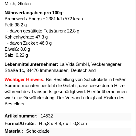
Milch, Gluten
Nährwertangaben pro 100g:
Brennwert / Energie:
2381 kJ (572 kcal)
Fett:
38,2 g
- davon gesättigte Fettsäuren:
22,8 g
Kohlenhydrate:
47,3 g
- davon Zucker:
46,0 g
Eiweiß:
8,0 g
Salz: 0,22 g
Lebenmittelunternehmer:
La Vida GmbH, Veckerhagener
Straße 1c, 34476 Immenhausen, Deutschland
Wichtiger Hinweis:
Bei Bestellung von Schokolade in heißen
Sommermonaten besteht die Gefahr, dass diese durch Hitze
während des Transports geschädigt wird. Hierfür übernehmen
wir keine Gewährleistung. Der Versand erfolgt auf Risiko des
Bestellers.
Mehr
14532
Informationen
H 5,8 x B 9,7 x T 0,8 cm
Schokolade