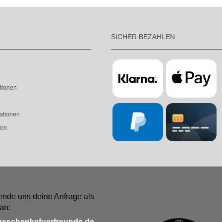
SICHER BEZAHLEN
tionen
ationen
fen
ende uns deine Anfrage als
an:
geschenkefuerfreunde.de