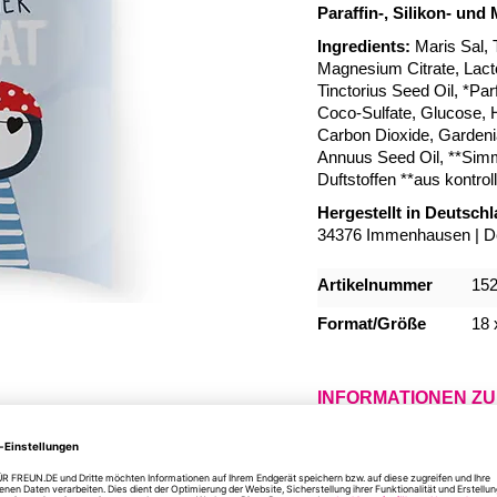
Paraffin-, Silikon- und 
Ingredients:
Maris Sal, 
Magnesium Citrate, Lac
Tinctorius Seed Oil, *Pa
Coco-Sulfate, Glucose, H
Carbon Dioxide, Gardenia
Annuus Seed Oil, **Simm
Duftstoffen **aus kontrol
Hergestellt in Deutschla
34376 Immenhausen | D
Mehr
Artikelnummer
15
Informationen
Format/Größe
18 
INFORMATIONEN Z
DU HAST NOCH FR