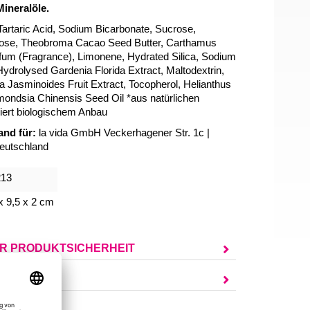
Mineralöle.
Tartaric Acid, Sodium Bicarbonate, Sucrose,
tose, Theobroma Cacao Seed Butter, Carthamus
rfum (Fragrance), Limonene, Hydrated Silica, Sodium
ydrolysed Gardenia Florida Extract, Maltodextrin,
 Jasminoides Fruit Extract, Tocopherol, Helianthus
ondsia Chinensis Seed Oil *aus natürlichen
liert biologischem Anbau
nd für:
la vida GmbH Veckerhagener Str. 1c |
eutschland
213
x 9,5 x 2 cm
UR PRODUKTSICHERHEIT
AGEN?