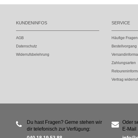
KUNDENINFOS
SERVICE
AGB
Häufige Fragen
Datenschutz
Bestellvorgang
Widerrufsbelehrung
Versandinforma
Zahlungsarten
Retoureninform
Vertrag widerru
Du hast Fragen? Gerne stehen wir
Oder s
dir telefonisch zur Verfügung:
E-Mail 
040 18 19 53 88
info@