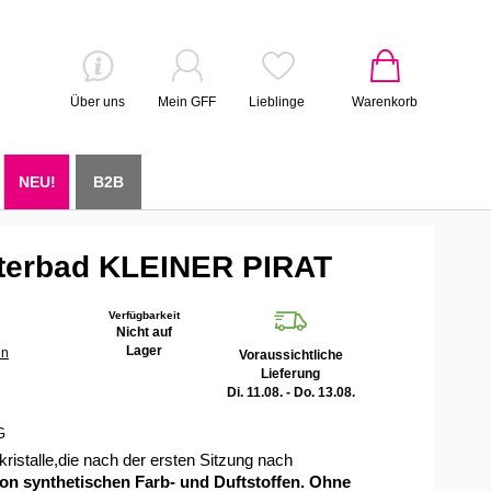
Über uns
Mein GFF
Lieblinge
Warenkorb
NEU!
B2B
sterbad KLEINER PIRAT
Verfügbarkeit
Nicht auf
Lager
en
Voraussichtliche
Lieferung
Di. 11.08. - Do. 13.08.
G
ristalle,die nach der ersten Sitzung nach
von synthetischen Farb- und Duftstoffen. Ohne