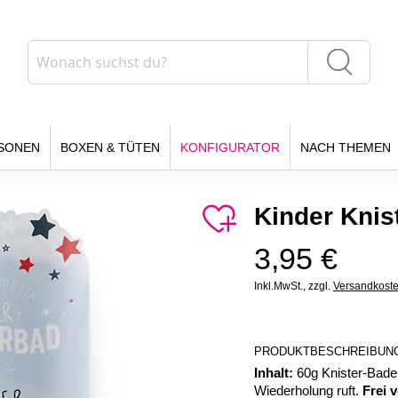
Suche
Suche
SONEN
BOXEN & TÜTEN
KONFIGURATOR
NACH THEMEN
Kinder Kni
3,95 €
Inkl.MwSt.,
zzgl.
Versandkost
PRODUKTBESCHREIBUN
Inhalt:
60g Knister-Badek
Wiederholung ruft.
Frei 