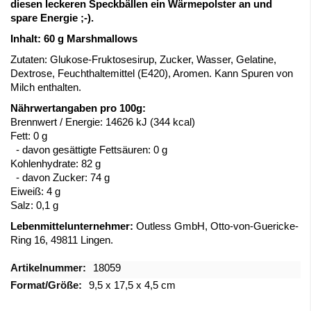
diesen leckeren Speckbällen ein Wärmepolster an und
spare Energie ;-).
Inhalt: 60 g Marshmallows
Zutaten: Glukose-Fruktosesirup, Zucker, Wasser, Gelatine,
Dextrose, Feuchthaltemittel (E420), Aromen. Kann Spuren von
Milch enthalten.
Nährwertangaben pro 100g:
Brennwert / Energie:
14626 kJ (344 kcal)
Fett:
0 g
- davon gesättigte Fettsäuren:
0 g
Kohlenhydrate:
82 g
- davon Zucker:
74 g
Eiweiß:
4 g
Salz: 0,1 g
Lebenmittelunternehmer:
Outless GmbH, Otto-von-Guericke-
Ring 16, 49811 Lingen.
Mehr
18059
Informationen
9,5 x 17,5 x 4,5 cm