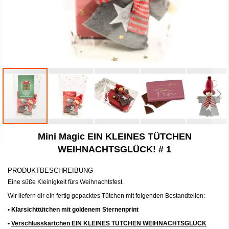
Zum
Mini Magic EIN KLEINES TÜTCHEN
Anfang
der
WEIHNACHTSGLÜCK! # 1
Bildergalerie
springen
PRODUKTBESCHREIBUNG
Eine süße Kleinigkeit fürs Weihnachtsfest.
Wir liefern dir ein fertig gepacktes Tütchen mit folgenden Bestandteilen:
• Klarsichttütchen mit goldenem Sternenprint
•
Verschlusskärtchen EIN KLEINES TÜTCHEN WEIHNACHTSGLÜCK