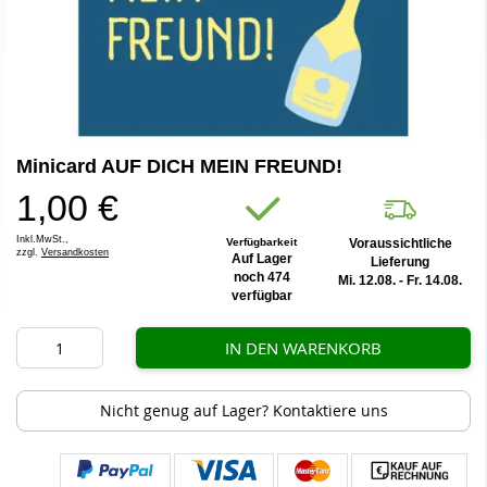
Zum
Minicard AUF DICH MEIN FREUND!
Anfang
der
1,00 €
Bildergalerie
springen
Inkl.MwSt.,
Verfügbarkeit
Voraussichtliche
zzgl.
Versandkosten
Auf Lager
Lieferung
noch 474
Mi. 12.08. - Fr. 14.08.
verfügbar
IN DEN WARENKORB
Nicht genug auf Lager? Kontaktiere uns