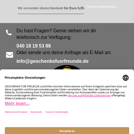
Retourenabwicklung
Wir versenden deutschlandweit
für Euro 5,95
Du hast Fragen? Gerne stehen wir dir
telefonisch zur Verfügung:
040 18 19 53 88
Oder sende uns deine Anfrage als E-Mail an:
info@geschenkefuerfreunde.de
Blog
Kontakt
Impressum
Presse
Partner