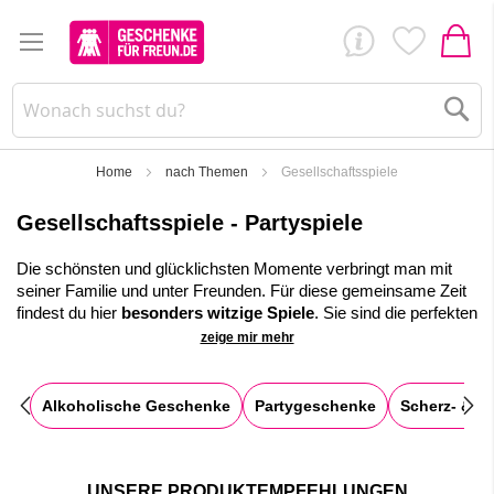
Su
Home
nach Themen
Gesellschaftsspiele
Gesellschaftsspiele - Partyspiele
Die schönsten und glücklichsten Momente verbringt man mit
seiner Familie und unter Freunden. Für diese gemeinsame Zeit
findest du hier
besonders witzige Spiele
.
Sie sind die perfekten
Mitbringsel für jede Einweihungs- oder Geburtstagsparty.
zeige mir mehr
✓
Unsere Spiele sorgen für gute Laune!
✓
Viele witzige Trinkspiele stehen zur Auswahl!
Alkoholische Geschenke
Partygeschenke
Scherz- & Sp
✓
Die ultimativen Partygeschenke findest du hier!
UNSERE PRODUKTEMPFEHLUNGEN