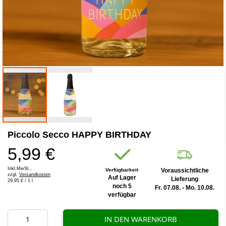
Zum
Piccolo Secco HAPPY BIRTHDAY
Anfang
der
5,99 €
Bildergalerie
springen
Inkl.MwSt.,
Verfügbarkeit
Voraussichtliche
zzgl.
Versandkosten
Auf Lager
Lieferung
29,95 €
/ 1 l
noch 5
Fr. 07.08. - Mo. 10.08.
verfügbar
IN DEN WARENKORB