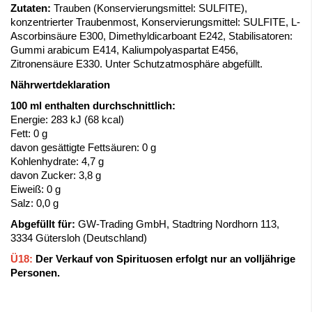
Zutaten:
Trauben (Konservierungsmittel: SULFITE),
konzentrierter Traubenmost, Konservierungsmittel: SULFITE, L-
Ascorbinsäure E300, Dimethyldicarboant E242, Stabilisatoren:
Gummi arabicum E414, Kaliumpolyaspartat E456,
Zitronensäure E330. Unter Schutzatmosphäre abgefüllt.
Nährwertdeklaration
100 ml enthalten durchschnittlich:
Energie: 283 kJ (68 kcal)
Fett: 0 g
davon gesättigte Fettsäuren: 0 g
Kohlenhydrate: 4,7 g
davon Zucker: 3,8 g
Eiweiß: 0 g
Salz: 0,0 g
Abgefüllt für:
GW-Trading GmbH, Stadtring Nordhorn 113,
3334 Gütersloh (Deutschland)
Ü18:
Der Verkauf von Spirituosen erfolgt nur an volljährige
Personen.