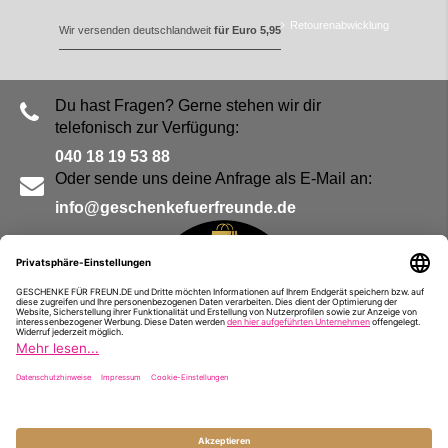
Retourenabwicklung
Wir versenden deutschlandweit
für Euro 5,95
Du hast Fragen? Gerne stehen wir dir
telefonisch zur Verfügung:
040 18 19 53 88
Oder sende uns deine Anfrage als E-Mail an:
info@geschenkefuerfreunde.de
Blog
Kontakt
Impressum
Presse
Partner