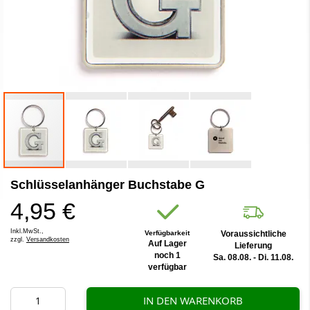
Zum
Schlüsselanhänger Buchstabe G
Anfang
der
4,95 €
Bildergalerie
springen
Inkl.MwSt.,
Verfügbarkeit
Voraussichtliche
zzgl.
Versandkosten
Auf Lager
Lieferung
noch 1
Sa. 08.08. - Di. 11.08.
verfügbar
IN DEN WARENKORB