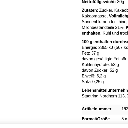
Nettofüllgewicht:
30g
Zutaten
: Zucker, Kakaob
Kakaomasse,
Vollmilch
Sonnenblumen-lecithine,
Milchbestandteile 21%.
K
enthalten
. Kühl und troc
100 g enthalten durchsc
Energie: 2365 kJ (567 kc
Fett: 37 g
davon gesättigte Fettsäu
Kohlenhydrate: 53 g
davon Zucker: 52 g
Eiweiß: 6,2 g
Salz: 0,25 g
Lebensmittelunternehm
Stadtring Nordhorn 113, 
Mehr
Artikelnummer
19
Informationen
Format/Größe
5 x