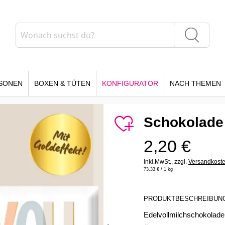
Suche
Suche
SONEN
BOXEN & TÜTEN
KONFIGURATOR
NACH THEMEN
Schokolade
2,20 €
Inkl.MwSt.,
zzgl.
Versandkost
73,33 €
/ 1 kg
PRODUKTBESCHREIBUN
Edelvollmilchschokolad