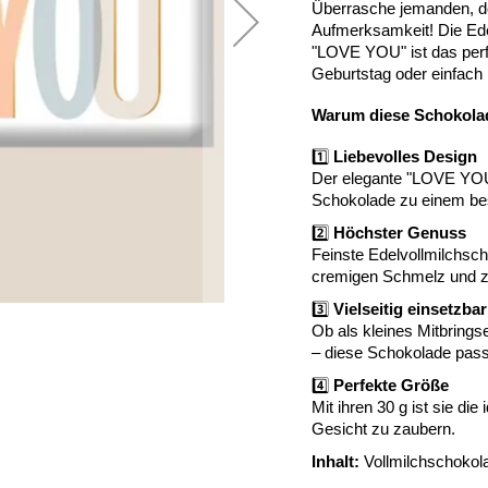
Überrasche jemanden, den
Aufmerksamkeit! Die Edel
"LOVE YOU" ist das perf
Geburtstag oder einfach 
Warum diese Schokolad
1️⃣
Liebevolles Design
Der elegante "LOVE YOU"
Schokolade zu einem be
2️⃣
Höchster Genuss
Feinste Edelvollmilchsc
cremigen Schmelz und z
3️⃣
Vielseitig einsetzbar
Ob als kleines Mitbring
– diese Schokolade pass
4️⃣
Perfekte Größe
Mit ihren 30 g ist sie di
Gesicht zu zaubern.
Inhalt:
Vollmilchschokol