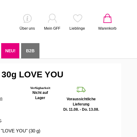
Über uns
Mein GFF
Lieblinge
Warenkorb
NEU!
B2B
 30g LOVE YOU
Verfügbarkeit
Nicht auf
Lager
en
Voraussichtliche
Lieferung
Di. 11.08. - Do. 13.08.
G
e "LOVE YOU" (30 g)