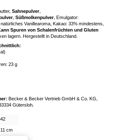
utter,
Sahnepulver
,
pulver
,
Süßmolkenpulver
, Emulgator:
 natürliches Vanillearoma, Kakao: 33% mindestens,
ann Spuren von Schalenfrüchten und Gluten
ken lagern. Hergestellt in Deutschland.
hnittlich:
al)
ren: 23 g
er:
Becker & Becker Vertrieb GmbH & Co. KG,
33334 Gütersloh.
342
 11 cm