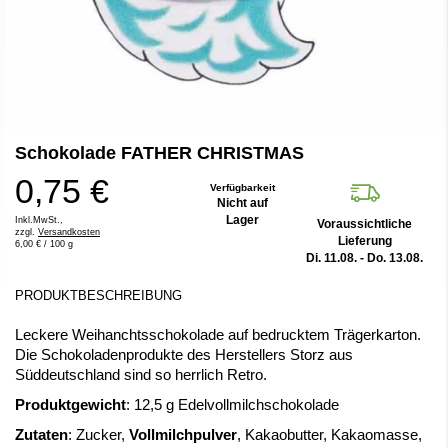
Zum
Schokolade FATHER CHRISTMAS
Anfang
der
0,75 €
Bildergalerie
Verfügbarkeit
Nicht auf
springen
Lager
Inkl.MwSt.,
Voraussichtliche
zzgl.
Versandkosten
Lieferung
6,00 €
/ 100 g
Di. 11.08. - Do. 13.08.
PRODUKTBESCHREIBUNG
Leckere Weihanchtsschokolade auf bedrucktem Trägerkarton.
Die Schokoladenprodukte des Herstellers Storz aus
Süddeutschland sind so herrlich Retro.
Produktgewicht
: 12,5 g Edelvollmilchschokolade
Zutaten
: Zucker,
Vollmilchpulver
, Kakaobutter, Kakaomasse,