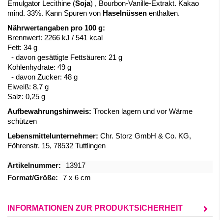
Emulgator Lecithine (
Soja
) , Bourbon-Vanille-Extrakt. Kakao
mind. 33%. Kann Spuren von
Haselnüssen
enthalten.
Nährwertangaben pro 100 g:
Brennwert: 2266 kJ / 541 kcal
Fett: 34 g
- davon gesättigte Fettsäuren: 21 g
Kohlenhydrate: 49 g
- davon Zucker: 48 g
Eiweiß: 8,7 g
Salz: 0,25 g
Aufbewahrungshinweis:
Trocken lagern und vor Wärme
schützen
Lebensmittelunternehmer:
Chr. Storz GmbH & Co. KG,
Föhrenstr. 15, 78532 Tuttlingen
Mehr
13917
Informationen
7 x 6 cm
INFORMATIONEN ZUR PRODUKTSICHERHEIT