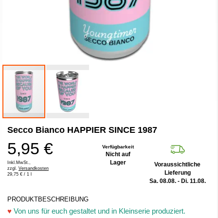
Zum
Secco Bianco HAPPIER SINCE 1987
Anfang
der
5,95 €
Bildergalerie
Verfügbarkeit
Nicht auf
springen
Lager
Inkl.MwSt.,
Voraussichtliche
zzgl.
Versandkosten
Lieferung
29,75 €
/ 1 l
Sa. 08.08. - Di. 11.08.
PRODUKTBESCHREIBUNG
♥
Von uns für euch gestaltet und in Kleinserie produziert.