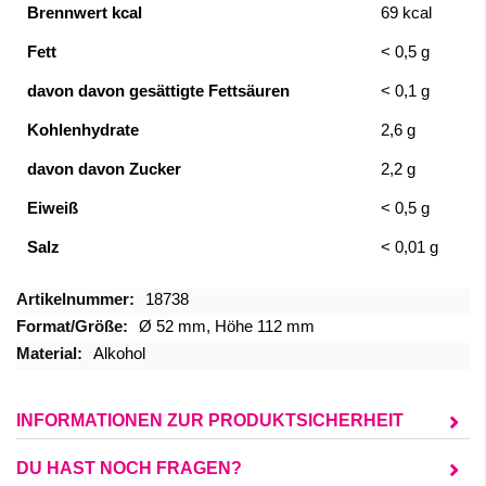
Brennwert kcal
69
kcal
Fett
< 0,5
g
davon
davon gesättigte Fettsäuren
< 0,1
g
Kohlenhydrate
2,6
g
davon
davon Zucker
2,2
g
Eiweiß
< 0,5
g
Salz
< 0,01
g
Mehr
18738
Informationen
Ø 52 mm, Höhe 112 mm
Alkohol
INFORMATIONEN ZUR PRODUKTSICHERHEIT
DU HAST NOCH FRAGEN?