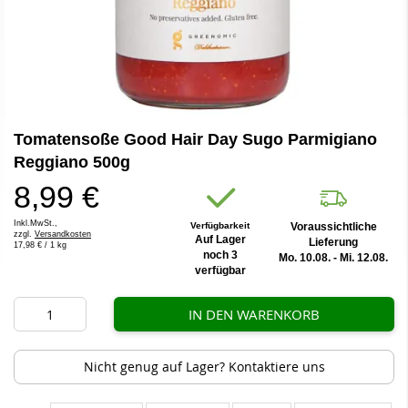
Zum
Tomatensoße Good Hair Day Sugo Parmigiano
Anfang
der
Reggiano 500g
Bildergalerie
8,99 €
springen
Inkl.MwSt.,
Verfügbarkeit
Voraussichtliche
zzgl.
Versandkosten
Auf Lager
Lieferung
17,98 €
/ 1 kg
noch 3
Mo. 10.08. - Mi. 12.08.
verfügbar
IN DEN WARENKORB
Nicht genug auf Lager? Kontaktiere uns