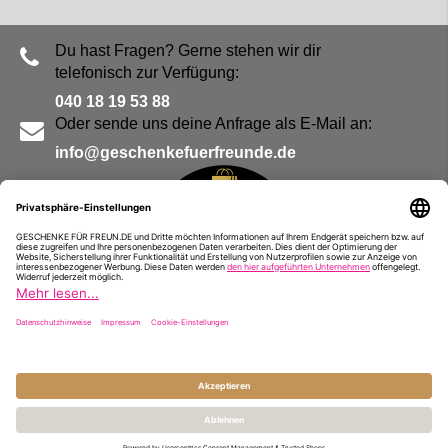
Du hast Fragen? Gerne stehen wir dir
telefonisch zur Verfügung:
040 18 19 53 88
Oder sende uns deine Anfrage als E-Mail an:
info@geschenkefuerfreunde.de
Blog
Kontakt
Impressum
Presse
Partner
Alle Preise inkl. MwSt. und zzgl.
Versandkosten