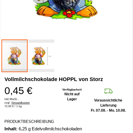
Zum
Vollmilchschokolade HOPPL von Storz
Anfang
der
0,45 €
Bildergalerie
Verfügbarkeit
Nicht auf
springen
Lager
Inkl.MwSt.,
Voraussichtliche
zzgl.
Versandkosten
Lieferung
72,00 €
/ 1 kg
Fr. 07.08. - Mo. 10.08.
PRODUKTBESCHREIBUNG
Inhalt:
6,25 g Edelvollmilchschokoladen