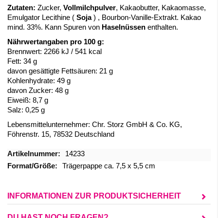
Zutaten:
Zucker,
Vollmilchpulver
, Kakaobutter, Kakaomasse,
Emulgator Lecithine (
Soja
) , Bourbon-Vanille-Extrakt. Kakao
mind. 33%. Kann Spuren von
Haselnüssen
enthalten.
Nährwertangaben pro 100 g:
Brennwert: 2266 kJ / 541 kcal
Fett: 34 g
davon gesättigte Fettsäuren: 21 g
Kohlenhydrate: 49 g
davon Zucker: 48 g
Eiweiß: 8,7 g
Salz: 0,25 g
Lebensmittelunternehmer:
Chr. Storz GmbH & Co. KG,
Föhrenstr. 15, 78532 Deutschland
Mehr
14233
Informationen
Trägerpappe ca. 7,5 x 5,5 cm
INFORMATIONEN ZUR PRODUKTSICHERHEIT
DU HAST NOCH FRAGEN?