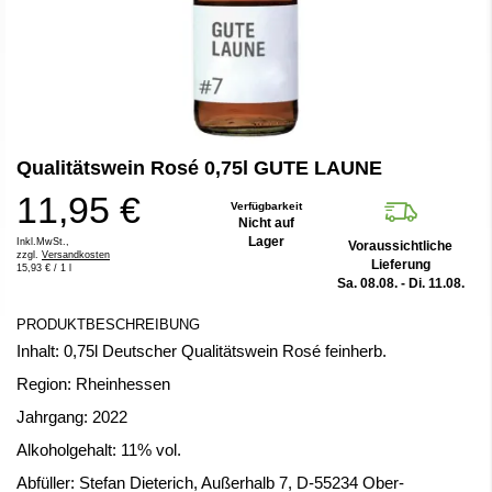
Zum
Qualitätswein Rosé 0,75l GUTE LAUNE
Anfang
der
11,95 €
Bildergalerie
Verfügbarkeit
Nicht auf
springen
Lager
Inkl.MwSt.,
Voraussichtliche
zzgl.
Versandkosten
Lieferung
15,93 €
/ 1 l
Sa. 08.08. - Di. 11.08.
PRODUKTBESCHREIBUNG
Inhalt: 0,75l Deutscher Qualitätswein Rosé feinherb.
Region: Rheinhessen
Jahrgang: 2022
Alkoholgehalt: 11% vol.
Abfüller: Stefan Dieterich, Außerhalb 7, D-55234 Ober-