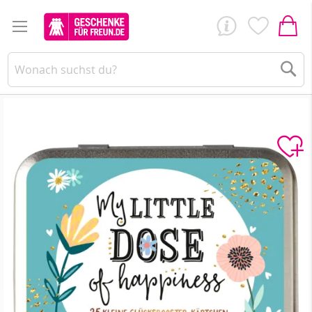
Su
Zum
Ende
der
Bildergalerie
springen