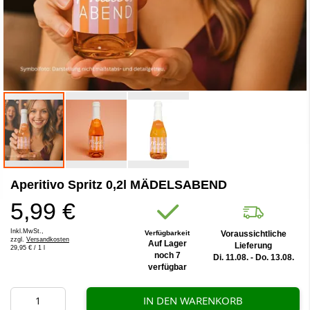
Zum
Aperitivo Spritz 0,2l MÄDELSABEND
Anfang
der
5,99 €
Bildergalerie
springen
Inkl.MwSt.,
Verfügbarkeit
Voraussichtliche
zzgl.
Versandkosten
Auf Lager
Lieferung
29,95 €
/ 1 l
noch 7
Di. 11.08. - Do. 13.08.
verfügbar
IN DEN WARENKORB