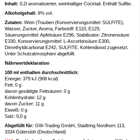
Inhalt:
0,2l aromatisierter, weinhaltiger Cocktail. Enthält Sulfite.
Alkoholgehalt:
8% vol.
Zutaten:
Wein (Trauben (Konservierungsmittel: SULFITE),
Wasser, Zucker, Aroma, Farbstoff: E110, E129,
Säuerungsmittel: Apfelsäure E296, Stabilisator: Zitronensäure
E330, Konservierungsmittel: L-Ascorbinsäure E300,
Dimethyldicarbonat E242, SULFITE. Kohlendioxid zugesetzt.
Unter Schutzatmosphäre abgefüllt.
Nährwertdeklaration
100 ml enthalten durchschnittlich:
Energie: 379 kJ (908 kcal)
Fett: 0 g
davon gesättigte Fettsäuren: 0 g
Kohlenhydrate: 12 g
davon Zucker: 11 g
Eiweiß: 0 g
Salz: 0,0 g
Abgefüllt für:
GW-Trading GmbH, Stadtring Nordhorn 113,
3334 Gütersloh (Deutschland)