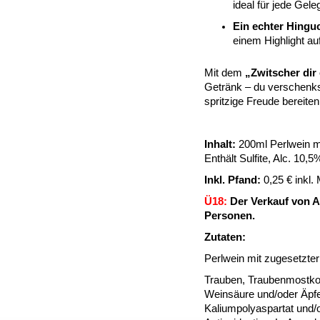
ideal für jede Gele
Ein echter Hingu
einem Highlight au
Mit dem
„Zwitscher dir
Getränk – du verschenks
spritzige Freude bereite
Inhalt:
200ml Perlwein mi
Enthält Sulfite, Alc. 10,5
Inkl. Pfand:
0,25 € inkl.
Ü18:
Der Verkauf von Al
Personen.
Zutaten:
Perlwein mit zugesetzter
Trauben, Traubenmostkon
Weinsäure und/oder Äpfel
Kaliumpolyaspartat und