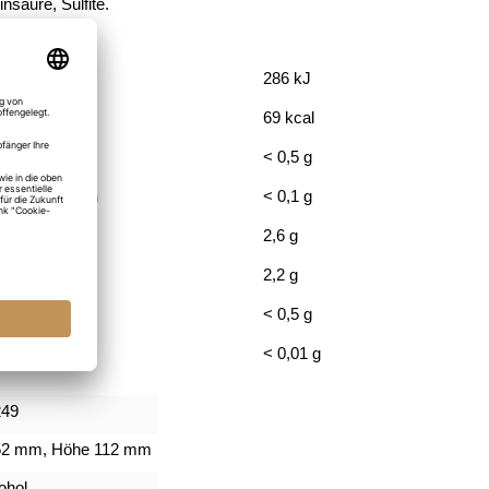
insäure, Sulfite.
286
kJ
69
kcal
< 0,5
g
te Fettsäuren
< 0,1
g
2,6
g
2,2
g
< 0,5
g
< 0,01
g
249
52 mm, Höhe 112 mm
ohol