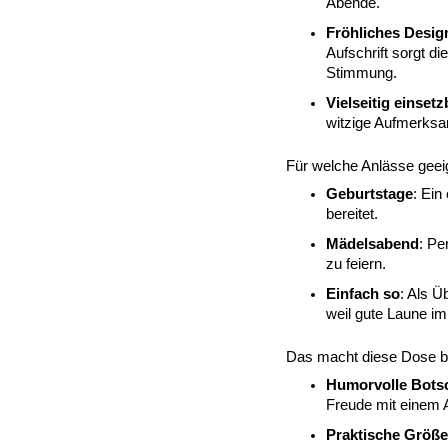
Abende.
Fröhliches Desig
Aufschrift sorgt d
Stimmung.
Vielseitig einsetz
witzige Aufmerksa
Für welche Anlässe geei
Geburtstage
: Ein
bereitet.
Mädelsabend
: P
zu feiern.
Einfach so
: Als Ü
weil gute Laune im
Das macht diese Dose b
Humorvolle Bots
Freude mit einem 
Praktische Größe