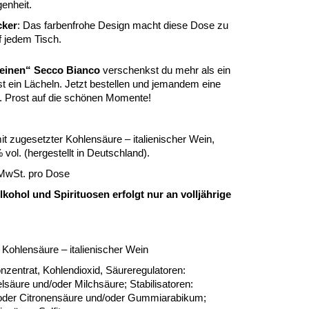
genheit.
cker
: Das farbenfrohe Design macht diese Dose zu
f jedem Tisch.
 einen“ Secco Bianco
verschenkst du mehr als ein
t ein Lächeln. Jetzt bestellen und jemandem eine
n. Prost auf die schönen Momente!
t zugesetzter Kohlensäure – italienischer Wein,
% vol. (hergestellt in Deutschland).
 MwSt. pro Dose
kohol und Spirituosen erfolgt nur an volljährige
 Kohlensäure – italienischer Wein
zentrat, Kohlendioxid, Säureregulatoren:
säure und/oder Milchsäure; Stabilisatoren:
/oder Citronensäure und/oder Gummiarabikum;