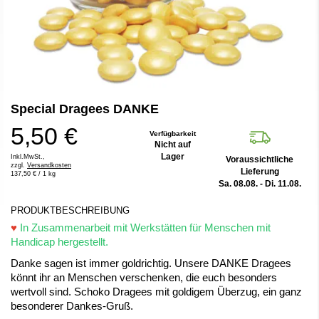
Zum
Special Dragees DANKE
Anfang
der
5,50 €
Bildergalerie
Verfügbarkeit
Nicht auf
springen
Lager
Inkl.MwSt.,
Voraussichtliche
zzgl.
Versandkosten
Lieferung
137,50 €
/ 1 kg
Sa. 08.08. - Di. 11.08.
PRODUKTBESCHREIBUNG
♥
In Zusammenarbeit mit Werkstätten für Menschen mit
Handicap hergestellt.
Danke sagen ist immer goldrichtig. Unsere DANKE Dragees
könnt ihr an Menschen verschenken, die euch besonders
wertvoll sind. Schoko Dragees mit goldigem Überzug, ein ganz
besonderer Dankes-Gruß.