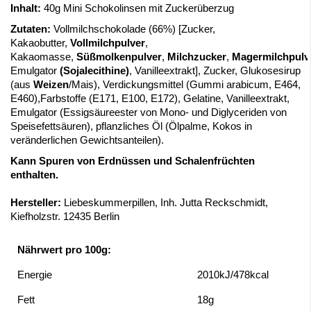
Inhalt:
40g Mini Schokolinsen mit Zuckerüberzug
Zutaten:
Vollmilchschokolade (66%) [Zucker,
Kakaobutter,
Vollmilchpulver
,
Kakaomasse,
Süßmolkenpulver
,
Milchzucker
,
Magermilchpulv
Emulgator
(Sojalecithine)
, Vanilleextrakt], Zucker, Glukosesirup
(aus
Weizen
/Mais), Verdickungsmittel (Gummi arabicum, E464,
E460),Farbstoffe (E171, E100, E172), Gelatine, Vanilleextrakt,
Emulgator (Essigsäureester von Mono- und Diglyceriden von
Speisefettsäuren), pflanzliches Öl (Ölpalme, Kokos in
veränderlichen Gewichtsanteilen).
Kann Spuren von Erdnüssen und Schalenfrüchten
enthalten.
Hersteller:
Liebeskummerpillen, Inh. Jutta Reckschmidt,
Kiefholzstr. 12435 Berlin
Nährwert pro 100g:
Energie
2010kJ/478kcal
Fett
18g