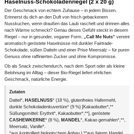
Haselnuss-Schokoladenriegel (2 x 20 g)
Der Geschmack von echtem Zuhause – in jedem Bissen.
Erinnerst du dich an den Duft von frisch gebackenem
Nusskuchen, wenn draußen das Laub raschelt und drinnen alles
nach Wärme schmeckt? Genau dieses Gefühl steckt in diesem
Riegel – nur in gesunder, veganer Form.
„Call Me Nuts“
vereint
aromatisch geröstete Haselnüsse mit dunkler Fairtrade-
Schokolade, süßen Datteln und einer Prise Meersalz – für puren
Genuss ohne raffinierten Zucker und ohne Kompromisse.
Ob als Snack zwischendurch, nach dem Sport oder als kleine
Belohnung im Alltag – dieser Bio-Riegel liefert ehrlichen
Geschmack, natürliche Energie.
Zutaten
Dattel*,
HASELNUSS
* (18 %), glutenfreies Hafermehl,
dunkle Schokoladenkuvertüre* (9 %) [Kakaobutter*,**
Süßungsmittel: Erythrit*, Kakaobutter*,**], geröstete
CASHEWKERNE
* (8 %),
MANDEL
*, Kakao gemahlen*,**,
Meersalz, Vanille*.
*aus kontrolliert biologischem Anbau | **aus fairem Handel