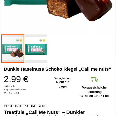
Zum
Dunkle Haselnuss Schoko Riegel „Call me nuts“
Anfang
der
2,99 €
Bildergalerie
Verfügbarkeit
Nicht auf
springen
Lager
Inkl.MwSt.,
Voraussichtliche
zzgl.
Versandkosten
Lieferung
74,75 €
/ 1 kg
Sa. 08.08. - Di. 11.08.
PRODUKTBESCHREIBUNG
Treatfuls „Call Me Nuts“ – Dunkler