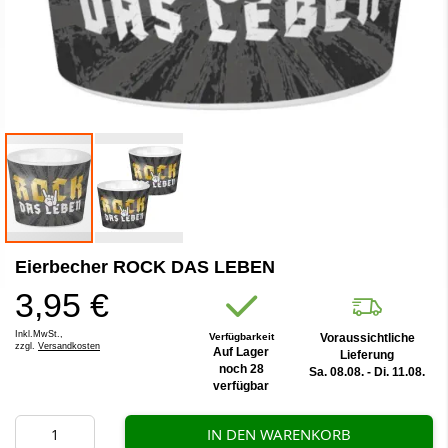
Zum
Eierbecher ROCK DAS LEBEN
Anfang
der
3,95 €
Bildergalerie
springen
Inkl.MwSt.,
Verfügbarkeit
Voraussichtliche
zzgl.
Versandkosten
Auf Lager
Lieferung
noch 28
Sa. 08.08. - Di. 11.08.
verfügbar
IN DEN WARENKORB