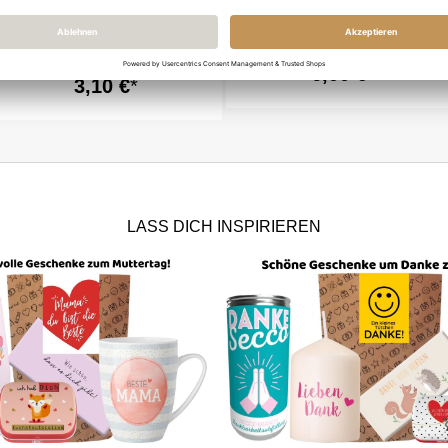
Geschenkbuch KLEINE
Geschenktüte Alles Liebe
LIEBESERKLÄRUNG FÜR
Mama - zum Befüllen
MAMA
6,00 €
3,10 €
LASS DICH INSPIRIEREN