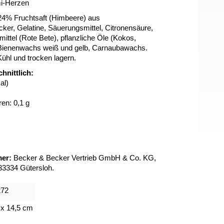
i-Herzen
24% Fruchtsaft (Himbeere) aus
cker, Gelatine, Säuerungsmittel, Citronensäure,
ttel (Rote Bete), pflanzliche Öle (Kokos,
 Bienenwachs weiß und gelb, Carnaubawachs.
 Kühl und trocken lagern.
hnittlich:
al)
ren: 0,1 g
er:
Becker & Becker Vertrieb GmbH & Co. KG,
33334 Gütersloh.
272
 x 14,5 cm