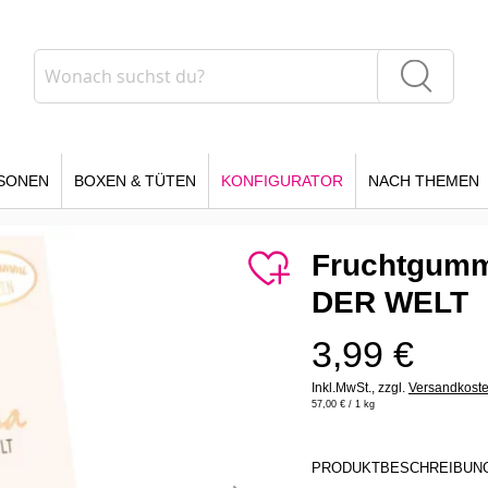
Suche
Suche
SONEN
BOXEN & TÜTEN
KONFIGURATOR
NACH THEMEN
Fruchtgum
DER WELT
3,99 €
Inkl.MwSt.,
zzgl.
Versandkost
57,00 €
/ 1 kg
PRODUKTBESCHREIBUN