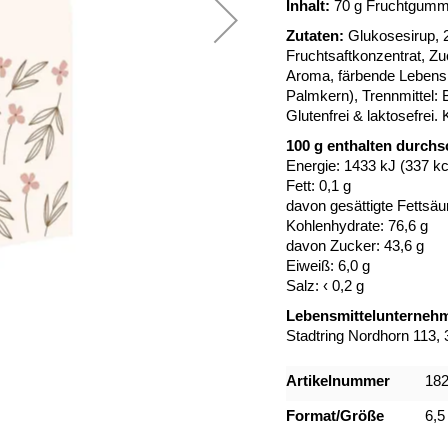
Inhalt:
70 g Fruchtgumm
Zutaten:
Glukosesirup, 
Fruchtsaftkonzentrat, Zu
Aroma, färbende Lebensmi
Palmkern), Trennmittel:
Glutenfrei & laktosefrei.
100 g enthalten durchsc
Energie: 1433 kJ (337 kc
Fett: 0,1 g
davon gesättigte Fettsäu
Kohlenhydrate: 76,6 g
davon Zucker: 43,6 g
Eiweiß: 6,0 g
Salz: ‹ 0,2 g
Lebensmittelunternehm
Stadtring Nordhorn 113, 
Mehr
Artikelnummer
18
Informationen
Format/Größe
6,5