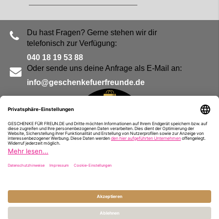
Du hast Fragen? Gerne stehen wir dir
telefonisch zur Verfügung:
040 18 19 53 88
Oder sende uns deine Anfrage als E-Mail an:
info@geschenkefuerfreunde.de
Blog
Kontakt
Impressum
Presse
Partner
Alle Preise inkl. MwSt. und zzgl.
Versandkosten