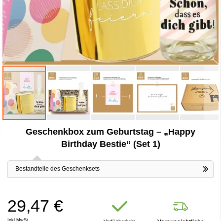
Zum
Geschenkbox zum Geburtstag – „Happy
Anfang
der
Birthday Bestie“ (Set 1)
Bildergalerie
springen
Bestandteile des Geschenksets
29,47 €
Inkl.MwSt.,