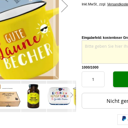
Inkl.MwSt.,
zzgl.
Versandkost
Eingabefeld: kostenloser Gr
1000
/1000
Nicht ge