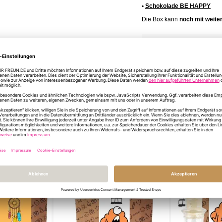
•
Schokolade BE HAPPY
Die Box kann
noch mit weite
Mehr
Artikelnummer
16
Informationen
Format/Größe
Ges
INFORMATIONEN Z
DU HAST NOCH FR
ÄHNLICHE PRODUKTE