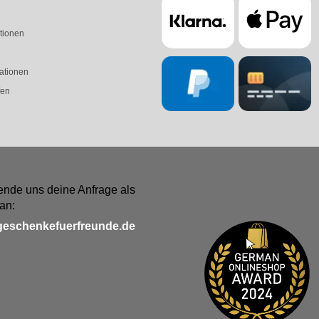
tionen
ationen
fen
ende uns deine Anfrage als
an:
geschenkefuerfreunde.de