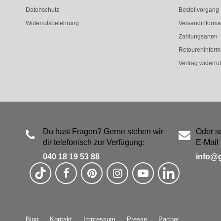
Datenschutz
Bestellvorgang
Widerrufsbelehrung
Versandinforma
Zahlungsarten
Retoureninform
Vertrag widerru
Du hast Fragen? Gerne stehen wir
Oder s
dir telefonisch zur Verfügung:
E-Mail 
040 18 19 53 88
info@
Blog
Kontakt
Impressum
Presse
Partner