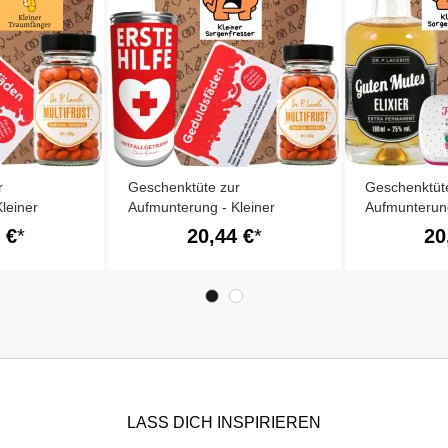
r
Geschenktüte zur
Geschenktüt
leiner
Aufmunterung - Kleiner
Aufmunterung
 9)
Sorgenfresser (Set 8)
Sorgenfresse
 €
20,44 €
20
LASS DICH INSPIRIEREN