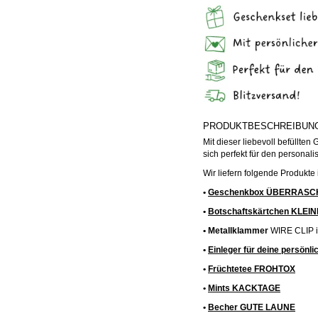
PRODUKTBESCHREIBUN
Mit dieser liebevoll befüllte
sich perfekt für den personali
Wir liefern folgende Produkt
•
Geschenkbox ÜBERRASC
•
Botschaftskärtchen KL
• Metallklammer
WIRE CLIP i
•
Einleger für deine persönl
•
Früchtetee FROHTOX
•
Mints KACKTAGE
•
Becher GUTE LAUNE