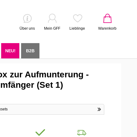
Über uns
Mein GFF
Lieblinge
Warenkorb
NEU!
B2B
x zur Aufmunterung -
umfänger (Set 1)
ksets