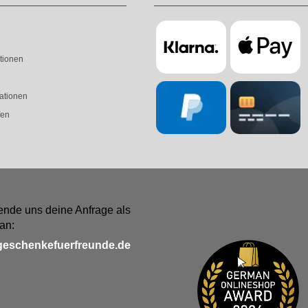
tionen
ationen
fen
ende uns deine Anfrage als
an:
geschenkefuerfreunde.de