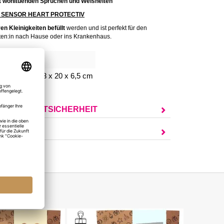
 wohltuenden Sprüchen und Weisheiten
G SENSOR HEART PROTECTIV
ren
Kleinigkeiten
befüllt
werden und ist perfekt für den
ten:in nach Hause oder ins Krankenhaus.
303
chenkbox: 23 x 20 x 6,5 cm
UR PRODUKTSICHERHEIT
AGEN?