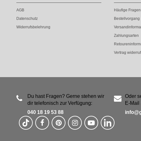
AGB
Häufige Fragen
Datenschutz
Bestellvorgang
Widerrufsbelehrung
Versandinforma
Zahlungsarten
Retoureninform
Vertrag widerru
Du hast Fragen? Gerne stehen wir
Oder s
dir telefonisch zur Verfügung:
E-Mail 
040 18 19 53 88
info@