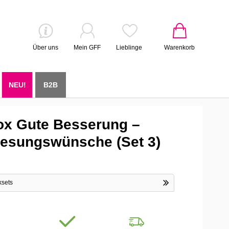
Über uns
Mein GFF
Lieblinge
Warenkorb
NEU!
B2B
x Gute Besserung –
nesungswünsche (Set 3)
ksets