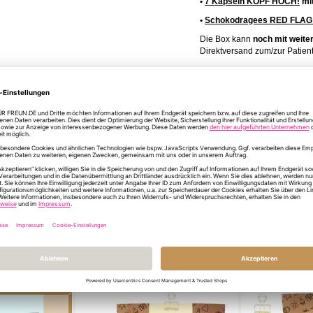
•
7 Kapseln KOPF HOCH!
mit
•
Schokodragees RED FLA
Die Box kann
noch mit
weite
Direktversand zum/zur Patien
Mehr
Artikelnummer
18
Informationen
Format/Größe
Ges
INFORMATIONEN Z
DU HAST NOCH FR
ÄHNLICHE PRODUKTE