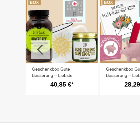
nkset
 1)
Geschenkbox Gute
Geschenkbox Gu
Besserung – Liebste
Besserung – Lie
Genesungswünsche (Set 2)
Genesungswünsc
40,85 €
28,29