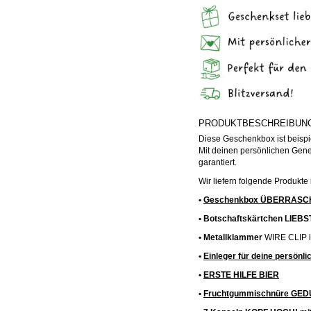
PRODUKTBESCHREIBUN
Diese Geschenkbox ist beispi
Mit deinen persönlichen Gen
garantiert.
Wir liefern folgende Produkt
•
Geschenkbox ÜBERRASC
• Botschaftskärtchen L
• Metallklammer
WIRE CLIP i
•
Einleger für deine persönl
•
ERSTE HILFE BIER
•
Fruchtgummischnüre GE