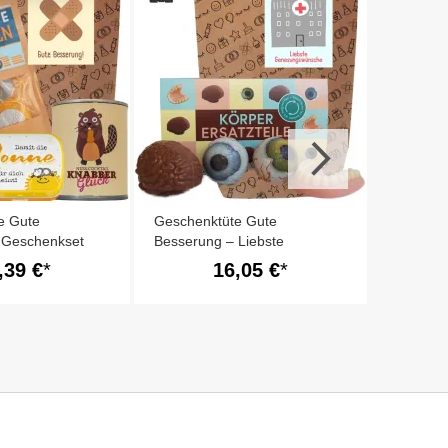
Geschen
Besserun
Genesun
e Gute
Geschenktüte Gute
 Geschenkset
Besserung – Liebste
rn (Set Pflaster
Genesungswünsche (Set 5)
,39 €
16,05 €