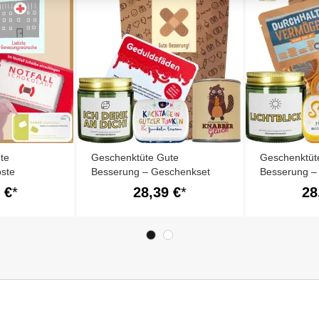
te
Geschenktüte Gute
Geschenktüt
bste
Besserung – Geschenkset
Besserung –
he (Set 1)
zum Aufmuntern (Set Pflaster
zum Aufmunte
 €
28,39 €
28
3)
1)