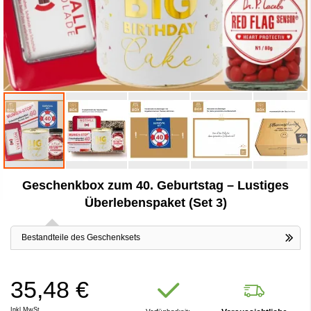
Zum
Geschenkbox zum 40. Geburtstag – Lustiges
Anfang
der
Überlebenspaket (Set 3)
Bildergalerie
springen
Bestandteile des Geschenksets
35,48 €
Inkl.MwSt.,