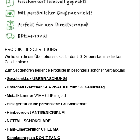
PRODUKTBESCHREIBUNG
Wir liefern dir ein Überlebenspaket für den 50. Geburtstag in schicker
Geschenkbox.
Zum Set gehören folgende Produkte in besonders schöner Verpackung:
•
Geschenkbox ÜBERRASCHUNG!
•
Botschaftskärtchen SURVIVAL KIT zum 50. Geburtstag
• Metallklammer
WIRE CLIP in gold
•
Einleger für deine persönliche Grußbotschaft
•
Himbeergeist ANTISENIORIKUM
•
NOTFALLSCHOKOLADE
•
Hanf-Limettenlikör CHILL MA
•
Schokodragees DON`T PANIC