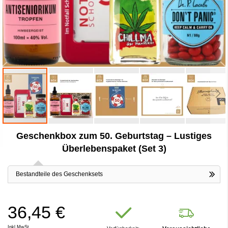
Zum
Geschenkbox zum 50. Geburtstag – Lustiges
Anfang
der
Überlebenspaket (Set 3)
Bildergalerie
springen
Bestandteile des Geschenksets
36,45 €
Inkl.MwSt.,