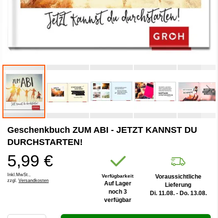
Zum
Geschenkbuch ZUM ABI - JETZT KANNST DU
Anfang
der
DURCHSTARTEN!
Bildergalerie
5,99 €
springen
Inkl.MwSt.,
Verfügbarkeit
Voraussichtliche
zzgl.
Versandkosten
Auf Lager
Lieferung
noch 3
Di. 11.08. - Do. 13.08.
verfügbar