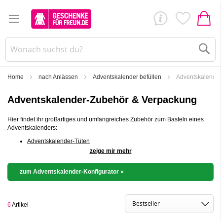
Su
Home
nach Anlässen
Adventskalender befüllen
Adventskalende
Adventskalender-Zubehör & Verpackung
Hier findet ihr großartiges und umfangreiches Zubehör zum Basteln eines
Adventskalenders:
Adventskalender-Tüten
zeige mir mehr
Adventskalender-Zahlen, Sticker & Anhänger
Adventskalender-Säckchen & Beutel
zum Adventskalender-Konfigurator »
Um einen tollen Adventskalender zu basteln benötigt ihr neben den 24
kleinen Adventskalenderfüllungen vor allem auch eine zündende Idee zur
6
Artikel
Verpackung der kleinen Adventskalendergeschenke. Darüber hinaus geht es
nicht ohne Adventskalenderzahlen. Hier kann man sich zwischen