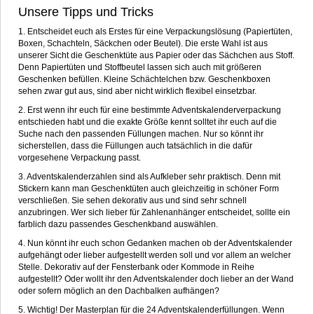
Unsere Tipps und Tricks
1. Entscheidet euch als Erstes für eine Verpackungslösung (Papiertüten,
Boxen, Schachteln, Säckchen oder Beutel). Die erste Wahl ist aus
unserer Sicht die Geschenktüte aus Papier oder das Sächchen aus Stoff.
Denn Papiertüten und Stoffbeutel lassen sich auch mit größeren
Geschenken befüllen. Kleine Schächtelchen bzw. Geschenkboxen
sehen zwar gut aus, sind aber nicht wirklich flexibel einsetzbar.
2. Erst wenn ihr euch für eine bestimmte Adventskalenderverpackung
entschieden habt und die exakte Größe kennt solltet ihr euch auf die
Suche nach den passenden Füllungen machen. Nur so könnt ihr
sicherstellen, dass die Füllungen auch tatsächlich in die dafür
vorgesehene Verpackung passt.
3. Adventskalenderzahlen sind als Aufkleber sehr praktisch. Denn mit
Stickern kann man Geschenktüten auch gleichzeitig in schöner Form
verschließen. Sie sehen dekorativ aus und sind sehr schnell
anzubringen. Wer sich lieber für Zahlenanhänger entscheidet, sollte ein
farblich dazu passendes Geschenkband auswählen.
4. Nun könnt ihr euch schon Gedanken machen ob der Adventskalender
aufgehängt oder lieber aufgestellt werden soll und vor allem an welcher
Stelle. Dekorativ auf der Fensterbank oder Kommode in Reihe
aufgestellt? Oder wollt ihr den Adventskalender doch lieber an der Wand
oder sofern möglich an den Dachbalken aufhängen?
5. Wichtig! Der Masterplan für die 24 Adventskalenderfüllungen. Wenn