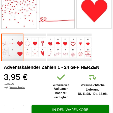
Zum
Adventskalender Zahlen 1 - 24 GFF HERZEN
Anfang
der
3,95 €
Bildergalerie
springen
Inkl.MwSt.,
Verfügbarkeit
Voraussichtliche
zzgl.
Versandkosten
Auf Lager
Lieferung
noch 99
Di. 11.08. - Do. 13.08.
verfügbar
IN DEN WARENKORB