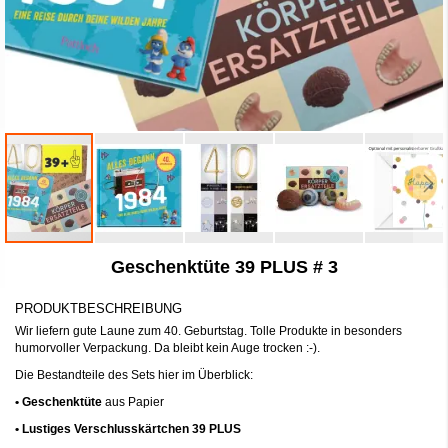
Zum
Geschenktüte 39 PLUS # 3
Anfang
der
Bildergalerie
PRODUKTBESCHREIBUNG
springen
Wir liefern gute Laune zum 40. Geburtstag. Tolle Produkte in besonders
humorvoller Verpackung. Da bleibt kein Auge trocken :-).
Die Bestandteile des Sets hier im Überblick:
• Geschenktüte
aus Papier
• Lustiges Verschlusskärtchen 39 PLUS