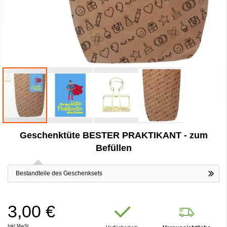
Zum
Geschenktüte BESTER PRAKTIKANT - zum
Anfang
der
Befüllen
Bildergalerie
springen
Bestandteile des Geschenksets
3,00 €
Inkl.MwSt.,