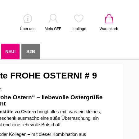
Über uns
Mein GFF
Lieblinge
Warenkorb
NEU!
B2B
te FROHE OSTERN! # 9
G
ohe Ostern“ – liebevolle Ostergrüße
nt
nktüte zu Ostern
bringt alles mit, was ein kleines,
eschenk ausmacht: eine süße Überraschung, ein
nd eine liebevolle Botschaft.
oder Kollegen – mit dieser Kombination aus