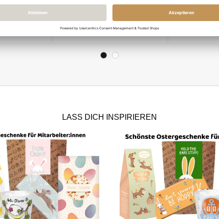
FROHE
Geschenktüte FROHE
Geschenktüt
SÜSSER
OSTERN! # 11
(Set 7 - Rami
Ostergesche
 €
12,60 €
16
LASS DICH INSPIRIEREN