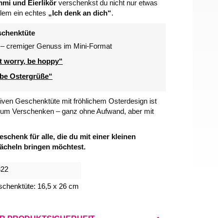
mi und Eierlikör
verschenkst du nicht nur etwas
llem ein echtes
„Ich denk an dich“
.
schenktüte
– cremiger Genuss im Mini-Format
t worry, be hoppy“
be Ostergrüße“
tiven Geschenktüte mit fröhlichem Osterdesign ist
t zum Verschenken – ganz ohne Aufwand, aber mit
chenk für alle, die du mit einer kleinen
cheln bringen möchtest.
322
chenktüte: 16,5 x 26 cm