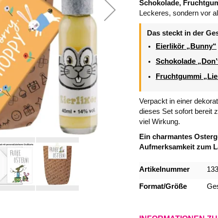
Schokolade, Fruchtgum
Leckeres, sondern vor a
Das steckt in der Ge
Eierlikör „Bunny“
Schokolade „Don’
Fruchtgummi „Lie
Verpackt in einer dekora
dieses Set sofort berei
viel Wirkung.
Ein charmantes Osterges
Aufmerksamkeit zum Lä
Mehr
Artikelnummer
13
Informationen
Format/Größe
Ges