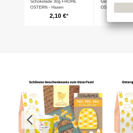
Schokolade 30g FROHE
Geschenktüte 
OSTERN - Hasen
OSTERN MEIN 
HASE # 9
2,10 €
21,39