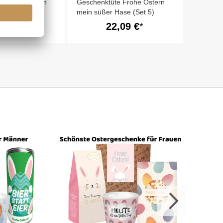
e Frohe Ostern
Geschenktüte Frohe Ostern
ro) – Witziges
mein süßer Hase (Set 5)
nk
,44 €
22,09 €