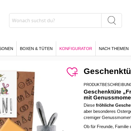
Suche
Suche
SONEN
BOXEN & TÜTEN
KONFIGURATOR
NACH THEMEN
Geschenktü
PRODUKTBESCHREIBUN
Geschenktüte „Fr
mit Genussmome
Diese
fröhliche Gesche
aber besonderes Osterg
cremiger Genussmoment u
Ob für Freunde, Familie 