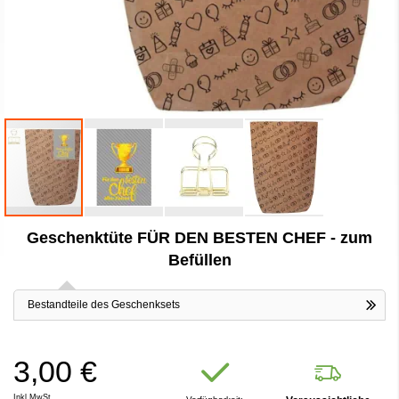
Zum
Geschenktüte FÜR DEN BESTEN CHEF - zum
Anfang
der
Befüllen
Bildergalerie
springen
Bestandteile des Geschenksets
3,00 €
Inkl.MwSt.,