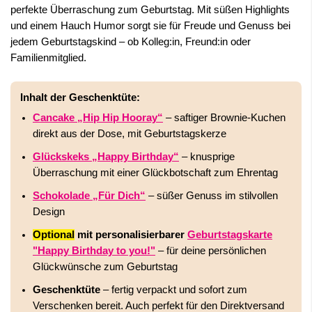
perfekte Überraschung zum Geburtstag. Mit süßen Highlights
und einem Hauch Humor sorgt sie für Freude und Genuss bei
jedem Geburtstagskind – ob Kolleg:in, Freund:in oder
Familienmitglied.
Inhalt der Geschenktüte:
Cancake „Hip Hip Hooray“
– saftiger Brownie-Kuchen
direkt aus der Dose, mit Geburtstagskerze
Glückskeks „Happy Birthday“
– knusprige
Überraschung mit einer Glückbotschaft zum Ehrentag
Schokolade „Für Dich“
– süßer Genuss im stilvollen
Design
Optional
mit personalisierbarer
Geburtstagskarte
"Happy Birthday to you!"
– für deine persönlichen
Glückwünsche zum Geburtstag
Geschenktüte
– fertig verpackt und sofort zum
Verschenken bereit. Auch perfekt für den Direktversand